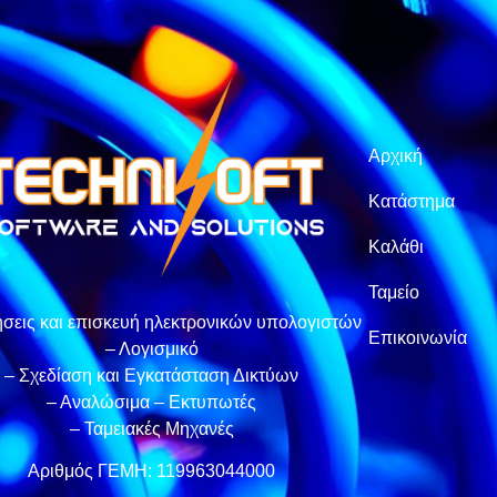
Αρχική
Κατάστημα
Καλάθι
Ταμείο
σεις και επισκευή ηλεκτρονικών υπολογιστών
Επικοινωνία
– Λογισμικό
– Σχεδίαση και Εγκατάσταση Δικτύων
– Αναλώσιμα – Εκτυπωτές
– Ταμειακές Μηχανές
Αριθμός ΓΕΜΗ: 119963044000