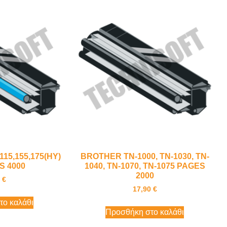
15,155,175(HY)
BROTHER TN-1000, TN-1030, TN-
S 4000
1040, TN-1070, TN-1075 PAGES
2000
0
€
17,90
€
το καλάθι
Προσθήκη στο καλάθι