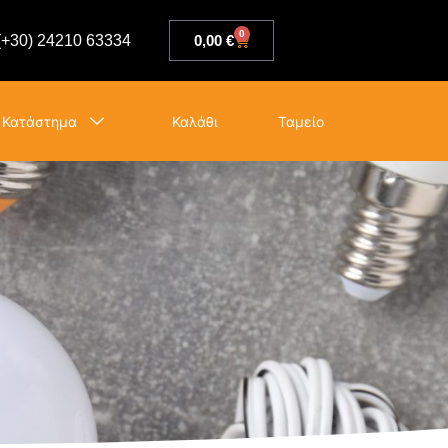
0
(+30) 24210 63334
0,00
€
Κατάστημα
Καλάθι
Ταμείο