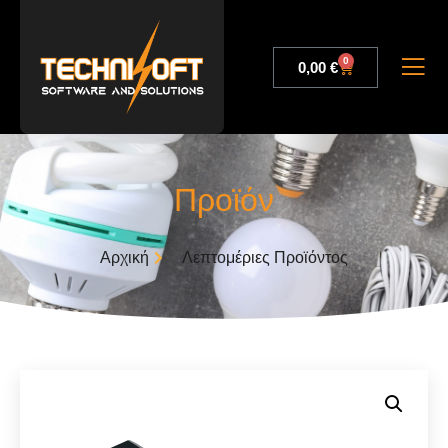
0
0,00
€
Προϊόν
Αρχική
Λεπτομέριες Προϊόντος