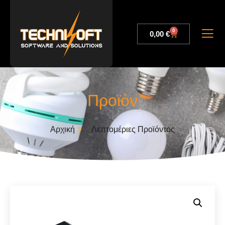
0
0,00
€
Προϊόν
Αρχική
Λεπτομέριες Προϊόντος