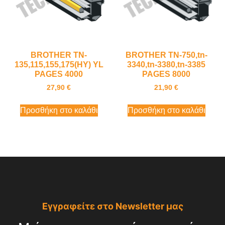
BROTHER TN-
BROTHER TN-750,tn-
135,115,155,175(HY) YL
3340,tn-3380,tn-3385
PAGES 4000
PAGES 8000
27,90
€
21,90
€
Προσθήκη στο καλάθι
Προσθήκη στο καλάθι
Εγγραφείτε στο Newsletter μας