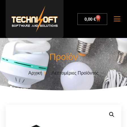
0
0,00
€
Προϊόν
Αρχική
Λεπτομέριες Προϊόντος