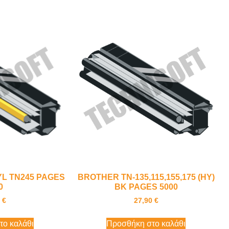
YL TN245 PAGES
BROTHER TN-135,115,155,175 (HY)
0
BK PAGES 5000
0
€
27,90
€
το καλάθι
Προσθήκη στο καλάθι