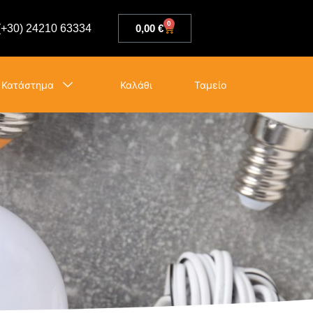
0
(+30) 24210 63334
0,00
€
Κατάστημα
Καλάθι
Ταμείο