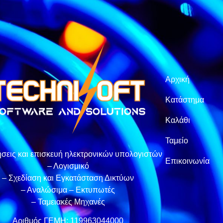
Αρχική
Κατάστημα
Καλάθι
Ταμείο
σεις και επισκευή ηλεκτρονικών υπολογιστών
Επικοινωνία
– Λογισμικό
– Σχεδίαση και Εγκατάσταση Δικτύων
– Αναλώσιμα – Εκτυπωτές
– Ταμειακές Μηχανές
Αριθμός ΓΕΜΗ: 119963044000