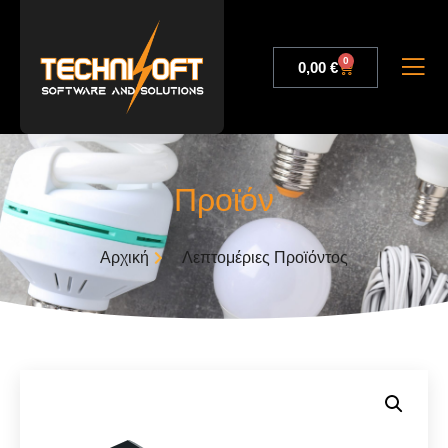
0
0,00
€
Προϊόν
Αρχική
Λεπτομέριες Προϊόντος