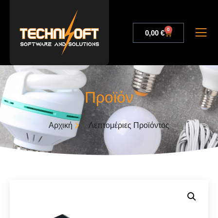
0
0,00
€
Προϊόν
Αρχική
Λεπτομέριες Προϊόντος