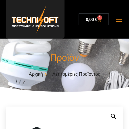
0
0,00
€
Προϊόν
Αρχική
Λεπτομέριες Προϊόντος