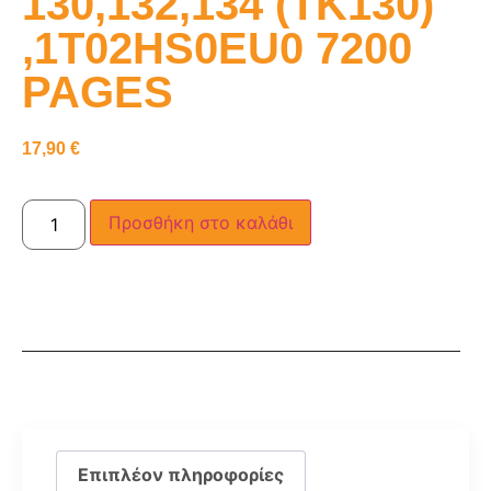
130,132,134 (TK130)
,1T02HS0EU0 7200
PAGES
17,90
€
Προσθήκη στο καλάθι
Επιπλέον πληροφορίες