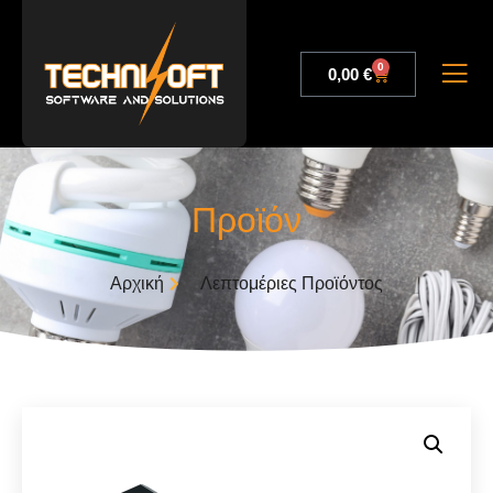
0
0,00
€
Προϊόν
Αρχική
Λεπτομέριες Προϊόντος