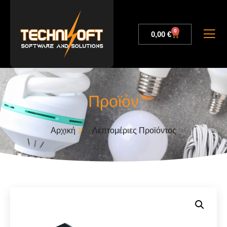
0
0,00
€
Προϊόν
Αρχική
Λεπτομέριες Προϊόντος