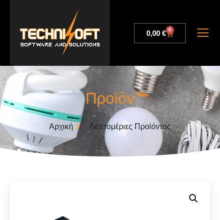
0
0,00
€
Προϊόν
Αρχική
Λεπτομέριες Προϊόντος