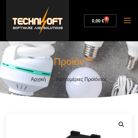
0
0,00
€
Προϊόν
Αρχική
Λεπτομέριες Προϊόντος