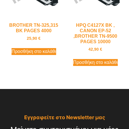
BROTHER TN-325,315
HPQ C4127X BK ,
BK PAGES 4000
CANON EP-52
,BROTHER TN-9500
25,90
€
PAGES 10000
42,90
€
Προσθήκη στο καλάθι
Προσθήκη στο καλάθι
Εγγραφείτε στο Newsletter μας