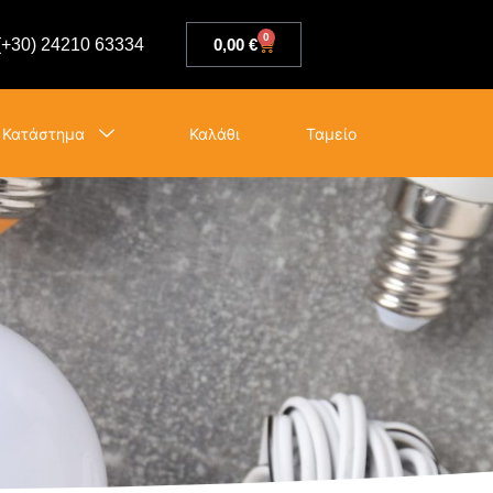
0
(+30) 24210 63334
0,00
€
Κατάστημα
Καλάθι
Ταμείο