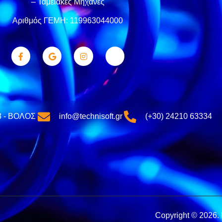
– Ταμειακές Μηχανές
Αριθμός ΓΕΜΗ: 119963044000
3 - ΒΟΛΟΣ
info@technisoft.gr
(+30) 24210 63334
Copyright © 2026.