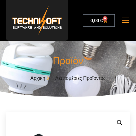
0
0,00
€
Προϊόν
Αρχική
Λεπτομέριες Προϊόντος