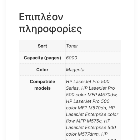
Επιπλέον
πληροφορίες
Sort
Toner
Capacity (pages)
6000
Color
Magenta
Compatible
HP LaserJet Pro 500
models
Series, HP LaserJet Pro
500 color MFP M570dw,
HP LaserJet Pro 500
color MFP M570dn, HP
LaserJet Enterprise color
flow MFP M575c, HP
LaserJet Enterprise 500
color M577dnm, HP