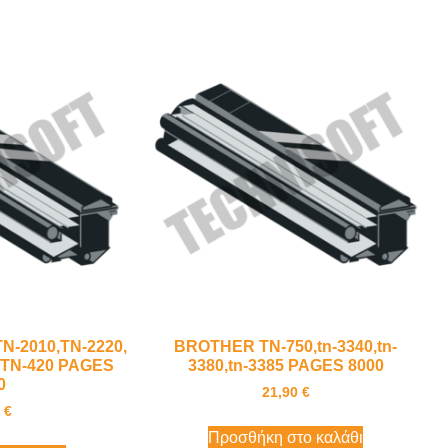
N-2010,TN-2220,
BROTHER TN-750,tn-3340,tn-
0,TN-420 PAGES
3380,tn-3385 PAGES 8000
0
21,90
€
0
€
Προσθήκη στο καλάθι