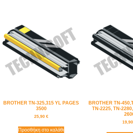
BROTHER TN-325,315 YL PAGES
BROTHER TN-450,T
3500
TN-2225, TN-228
260
25,90
€
19,9
Προσθήκη στο καλάθι