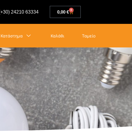
0
(+30) 24210 63334
0,00
€
Κατάστημα
Καλάθι
Ταμείο