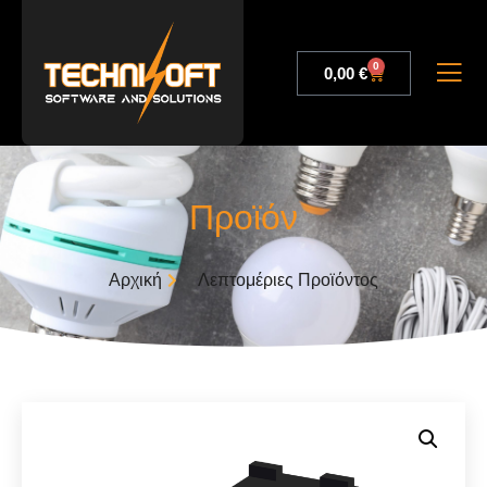
0
0,00
€
Προϊόν
Αρχική
Λεπτομέριες Προϊόντος