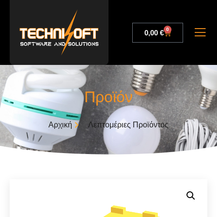
0
0,00
€
Προϊόν
Αρχική
Λεπτομέριες Προϊόντος