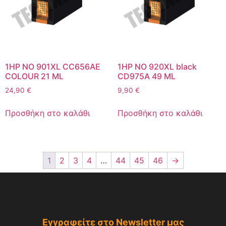
1HP NO 901XL CC656AE
1HP NO 920XL black
COLOUR 21 ML
CD975A 49 ML
24,90
€
9,90
€
Προσθήκη στο καλάθι
Προσθήκη στο καλάθι
1
2
3
4
…
44
45
46
→
Εγγραφείτε στο Newsletter μας