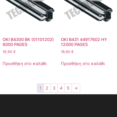
OKI B4300 BK (01101202)
OKI B431 44917602 HY
6000 PAGES
12000 PAGES
16,90
€
18,90
€
Προσθήκη στο καλάθι
Προσθήκη στο καλάθι
1
2
3
4
5
→