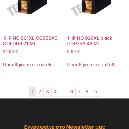
1HP NO 901XL CC656AE
1HP NO 920XL black
COLOUR 21 ML
CD975A 49 ML
24,90
€
9,90
€
Προσθήκη στο καλάθι
Προσθήκη στο καλάθι
1
2
3
4
…
6
7
8
→
Εγγραφείτε στο Newsletter μας